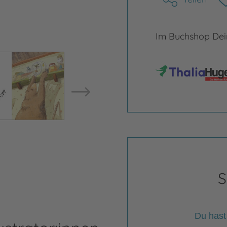
Im Buchshop Dein
Bild vergrößern
Bild ve
S
Du hast