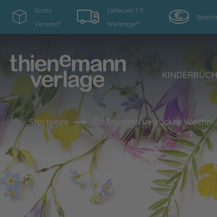
Gratis
Lieferzeit 1-3
Bezahl
Versand*
Werktage**
KINDERBÜC
Startseite
Dr. Brumms verrückte Woche