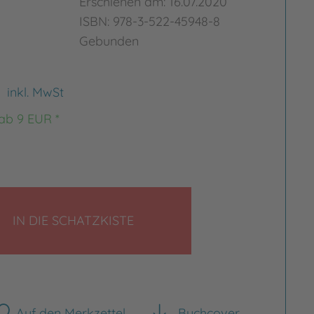
Erschienen am: 16.07.2020
ISBN: 978-3-522-45948-8
Gebunden
€
inkl. MwSt
 ab 9 EUR *
LEGEN
IN DIE SCHATZKISTE
Auf den Merkzettel
Buchcover