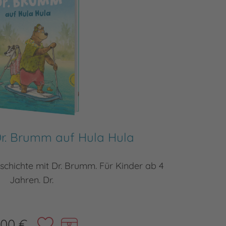
Dr. Brumm auf Hula Hula
schichte mit Dr. Brumm. Für Kinder ab 4
Dr. Bru
Jahren. Dr.
,00 €