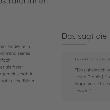
ustrator:innen
Das sagt die
en, studierte in
während seines
Lehrerbibliothek.de, R
rfach
et als freier
"Ein unheimlich k
iergemeinschaft in
tollen Details.[...
 zahlreiche Bilder-
Napp versteht es
fesseln!"