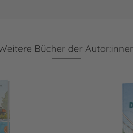
Weitere Bücher der Autor:inne
Mühlenweiher
Dr. Brumm: Anpfiff für D