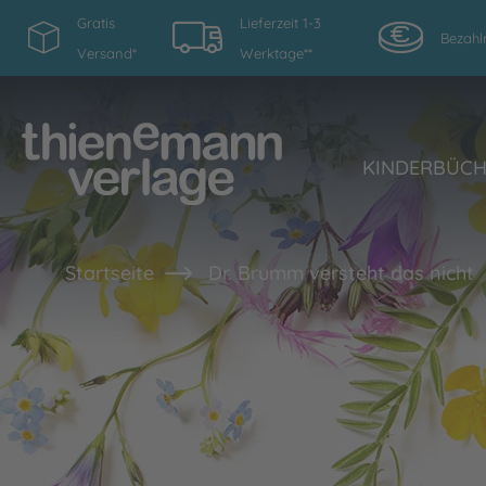
Gratis
Lieferzeit 1-3
Bezahl
Versand*
Werktage**
KINDERBÜC
Startseite
Dr. Brumm versteht das nicht