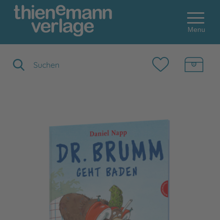
Menu
Suchbegriff eingeben