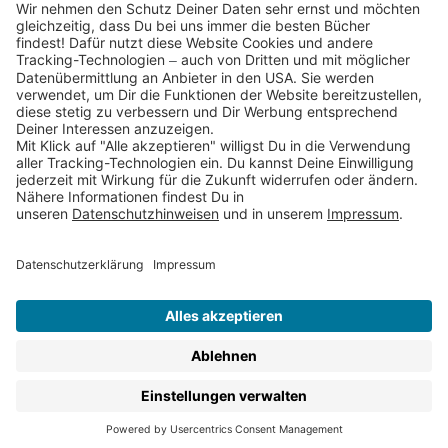
Partnerprogramm (Affiliate)
Folge uns auf
* Versandkostenfrei ab 9,00 € Bestellwert innerhalb
Deutschlands
** Lieferzeit 1-3 Werktage innerhalb Deutschlands
Thienemann-Esslinger Verlag GmbH, Blumenstraße 36, D-70182
Stuttgart
BESTELLUNG WIDERRUFEN