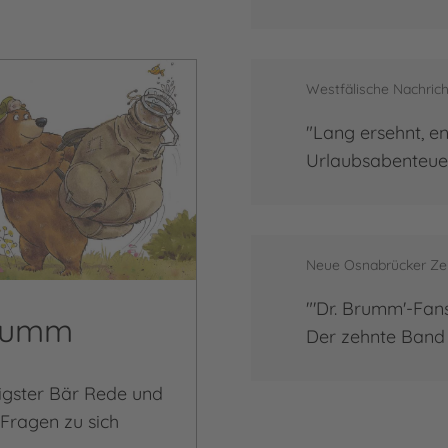
Westfälische Nachrich
"Lang ersehnt, e
Urlaubsabenteuer
Neue Osnabrücker Zei
"'Dr. Brumm'-Fans
Brumm
Der zehnte Band 
ligster Bär Rede und
Fragen zu sich