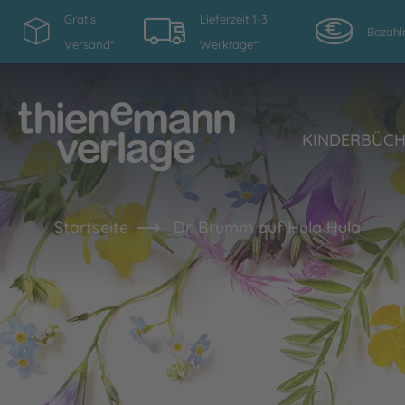
Gratis
Lieferzeit 1-3
Bezahl
Versand*
Werktage**
KINDERBÜC
Startseite
Dr. Brumm auf Hula Hula