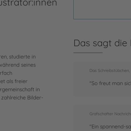
ustrator:innen
Das sagt die
en, studierte in
während seines
Das Schreibstübchen, 
rfach
et als freier
"So freut man sic
iergemeinschaft in
 zahlreiche Bilder-
Grafschafter Nachrich
"Ein spannend-sa