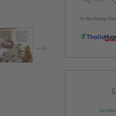
Im Buchshop Dein
Bild vergrößern
Bild ve
S
Du hast