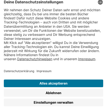
Partnerprogramm (Affiliate)
Folge uns auf
* Versandkostenfrei ab 9,00 € Bestellwert innerhalb
Deutschlands
** Lieferzeit 1-3 Werktage innerhalb Deutschlands
Thienemann-Esslinger Verlag GmbH, Blumenstraße 36, D-70182
Stuttgart
BESTELLUNG WIDERRUFEN