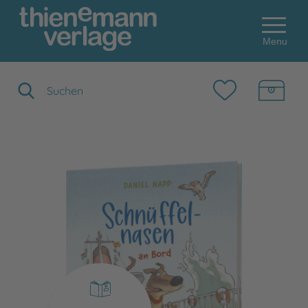
Menu
Suchbegriff eingeben