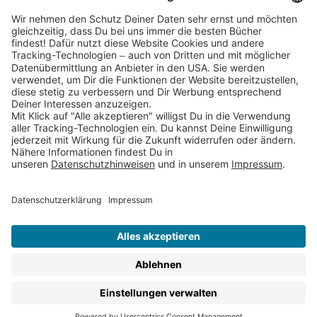
Partnerprogramm (Affiliate)
Folge uns auf
* Versandkostenfrei ab 9,00 € Bestellwert innerhalb
Deutschlands
** Lieferzeit 1-3 Werktage innerhalb Deutschlands
Thienemann-Esslinger Verlag GmbH, Blumenstraße 36, D-70182
Stuttgart
BESTELLUNG WIDERRUFEN