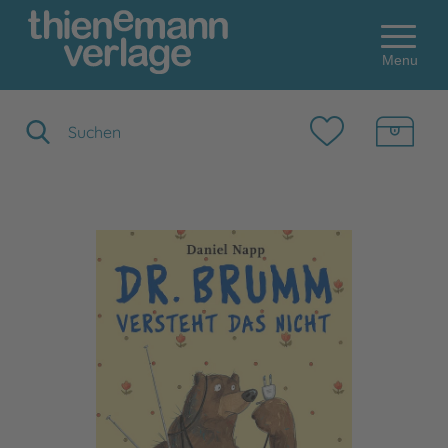
Menu
Suchbegriff eingeben