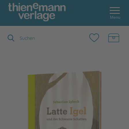
Menu
Suchbegriff eingeben