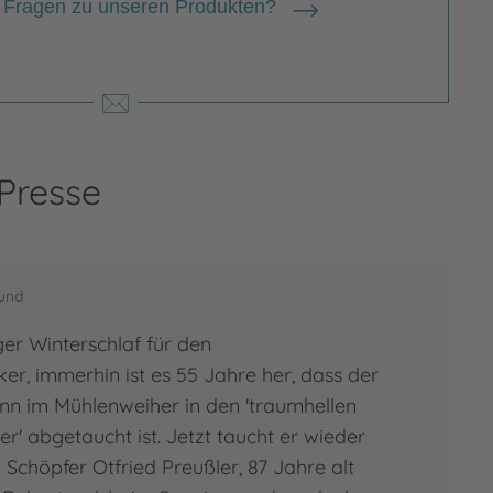
 Fragen zu unseren Produkten?
niel Napp
 Presse
el Napp, 1974 geboren, studierte in
ter Design. Schon während seines
iums wurde er mehrfach
eund
ezeichnet. Er arbeitet als freier
strator in einer Ateliergemeinschaft in
er Winterschlaf für den
ter und hat bereits zahlreiche Bilder-
er, immerhin ist es 55 Jahre her, dass der
…
n im Mühlenweiher in den 'traumhellen
' abgetaucht ist. Jetzt taucht er wieder
 zur Person
n Schöpfer Otfried Preußler, 87 Jahre alt
el Napp