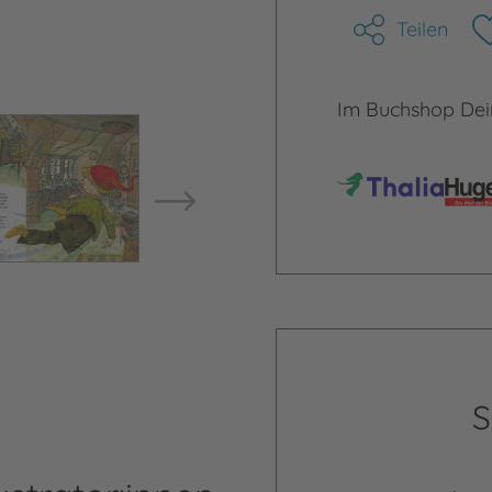
Teilen
Im Buchshop Dein
Bild vergrößern
Bild ve
S