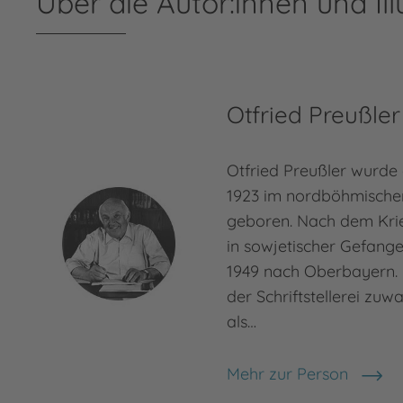
Über die Autor:innen und Ill
Otfried Preußler
Otfried Preußler wurde
1923 im nordböhmische
geboren. Nach dem Kri
in sowjetischer Gefang
1949 nach Oberbayern. 
der Schriftstellerei zuw
als…
Mehr zur Person
Otfried Preußler