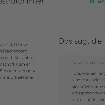
ustrator:innen
Du hast
Da
Das sagt die
 am 20. Oktober
Dani
n Reichenberg
Müns
eg und fünf Jahren
Stud
Die Welt, Wieland Fr
enschaft, kam er
ausg
Bevor er sich ganz
Illu
"Das war ein lang
andte, arbeitete er
Müns
Kinderbuchklassik
und
kleine Wasserman
Wassermannwinter
Mehr
auf, als hätte sei
Dani