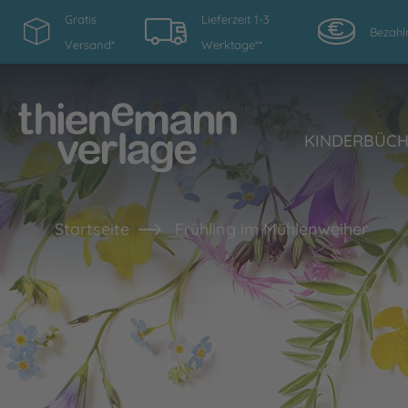
Gratis
Lieferzeit 1-3
Bezahl
Versand*
Werktage**
KINDERBÜC
Startseite
Frühling im Mühlenweiher