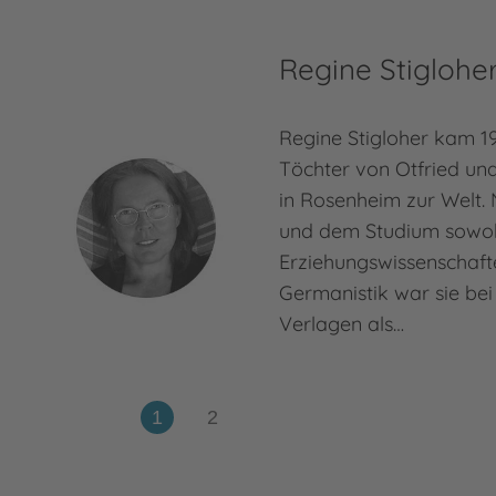
Regine Stiglohe
Regine Stigloher kam 19
Töchter von Otfried und
in Rosenheim zur Welt.
und dem Studium sowoh
Erziehungswissenschaft
Germanistik war sie be
Verlagen als…
Mehr zur Person
Regine Stigloher