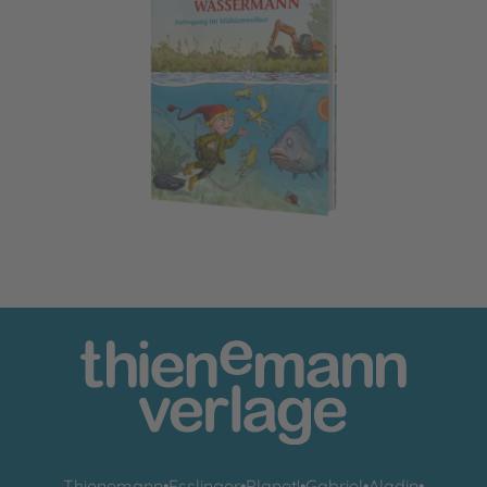
Der kleine Wassermann: Aufregung im Mühlenweiher
Thienemann
•
Esslinger
•
Planet!
•
Gabriel
•
Aladin
•