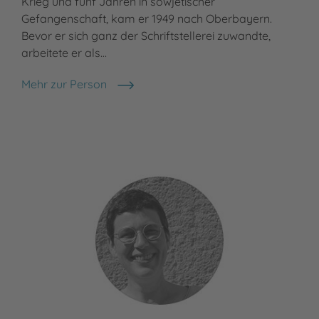
Krieg und fünf Jahren in sowjetischer
Ham
Gefangenschaft, kam er 1949 nach Oberbayern.
Nac
Bevor er sich ganz der Schriftstellerei zuwandte,
ges
arbeitete er als…
Meh
Tho
Mehr zur Person
Otfried Preußler