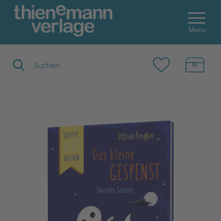
Menu
Suchbegriff eingeben