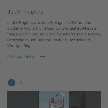
F.
Judith Ruyters
Fra
Judith Ruyters wuchs in Ratingen/NRW auf und
Ess
studierte Anglistik und Germanistik. Seit 2004 ist sie
und
freie Lektorin und seit 2009 freischaffend als Autorin,
Zwe
Bearbeiterin und Regisseurin für Rundfunk und
ill
Verlage tätig.
Meh
F. J
Mehr zur Person
Judith Ruyters
Video abspielen