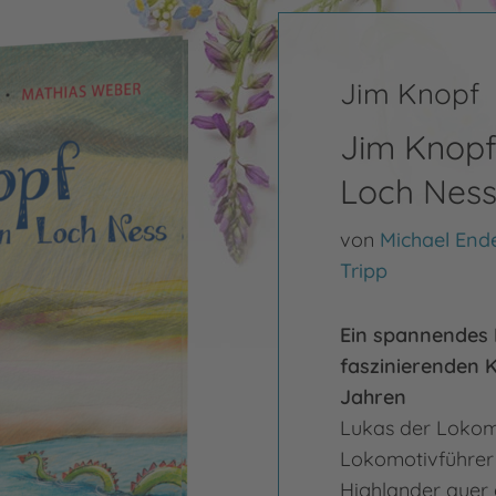
Jim Knopf
Jim Knopf
Loch Nes
von
Michael End
Tripp
Ein spannendes 
faszinierenden K
Jahren
Lukas der Lokomo
Lokomotivführer 
Highlander quer 