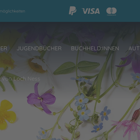
möglichkeiten
HER
JUGENDBÜCHER
BUCHHELD:INNEN
AUT
 von Loch Ness