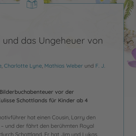
 und das Ungeheuer von
s
e
,
Charlotte Lyne
,
Mathias Weber
und
F. J.
Bilderbuchabenteuer vor der
ulisse Schottlands für Kinder ab 4
tivführer hat einen Cousin, Larry den
– und der fährt den berühmten Royal
durch Schottland. Er hat Jim und Lukas