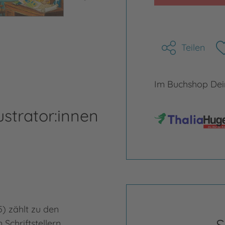
Teilen
Im Buchshop Dein
ustrator:innen
Ma
) zählt zu den
Math
Schriftstellern.
am N