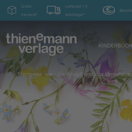
Gratis
Lieferzeit 1-3
Bezahl
Versand*
Werktage**
KINDERBÜC
Startseite
Jim Knopf und das Ungeheuer