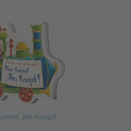
kommt Jim Knopf!
Ji