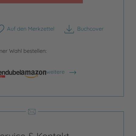
Auf den Merkzettel
Buchcover
herunterladen
er Wahl bestellen:
weitere
Shops anzeigen
thias Weber
ias Weber, geboren 1967 in Esslingen
eckar, arbeitete nach seinem