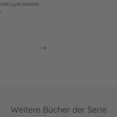
lotte Lyne arbeitet
Welt
n…
illu
Mehr
F. J.
Weitere Bücher der Serie