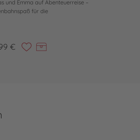
kas und Emma auf Abenteuerreise –
Das fröh
enbahnspaß für die
99 €
n