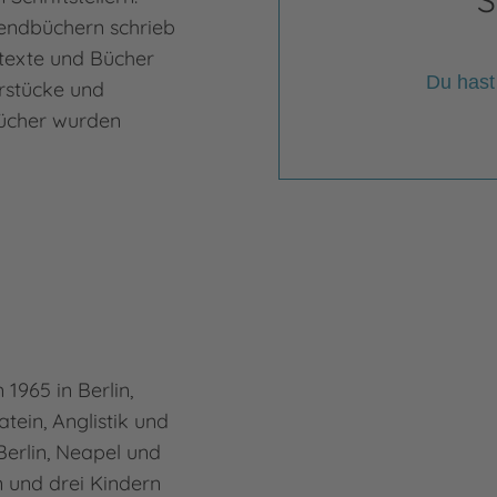
S
endbüchern schrieb
Graf
htexte und Bücher
Werb
Du hast
rstücke und
zusa
Bücher wurden
Töch
er a
Mehr
Math
F. 
1965 in Berlin,
Fran
atein, Anglistik und
1915
 Berlin, Neapel und
zunä
 und drei Kindern
er k