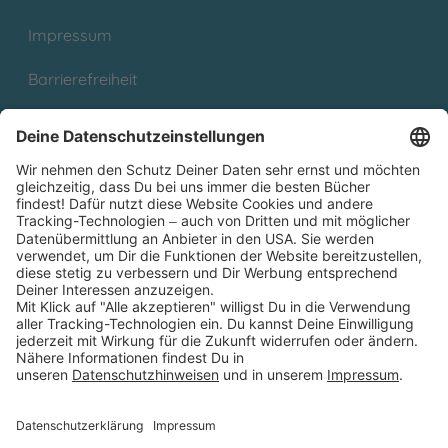
Impressum
Barrierefreiheit
Cookies
Partnerprogramm (Affiliate)
Folge uns auf
* Versandkostenfrei ab 9,00 € Bestellwert innerhalb
Deutschlands
** Lieferzeit 1-3 Werktage innerhalb Deutschlands
Thienemann-Esslinger Verlag GmbH, Blumenstraße 36, D-70182