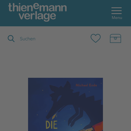
Menu
Suchbegriff eingeben