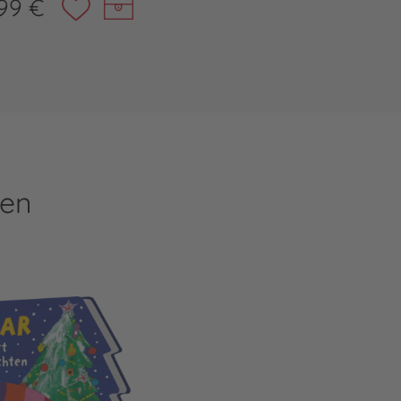
99 €
ren