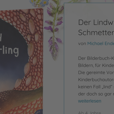
Der Lindw
Schmetter
von
Michael End
Der Bilderbuch-K
Bildern, für Kind
Die gereimte Vor
Kinderbuchautor
keinen Fall „lind“
der doch so gar n
weiterlesen
Ab 4 Jahre