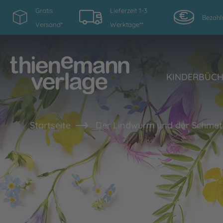
Gratis
Lieferzeit 1-3
Bezahl
Versand*
Werktage**
KINDERBÜC
Startseite
Der Lindwurm und der Schmett