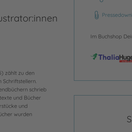
Pressedown
ustrator:innen
Im Buchshop Dein
Flo
) zählt zu den
Flori
Schriftstellern.
frei
endbüchern schrieb
beru
htexte und Bücher
Desi
rstücke und
Schö
Bücher wurden
oder
S
Mehr