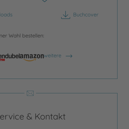
loads
Buchcover
herunterladen
er Wahl bestellen:
rian Fuchs
weitere
Shops anzeigen
an Fuchs (alias Frick) ist ein
schaffender Künstler aus Berlin mit den
flichen Schwerpunkten Illustration,
gn und Modellieren und hat sich der
pfung realer, fantastischer, komischer
 auch verrückter Kreaturen und…
ervice & Kontakt
 zur Person