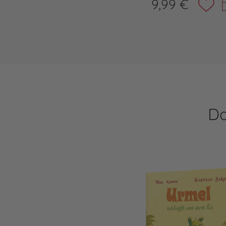
9,99 €
Da