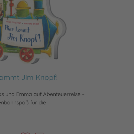
kommt Jim Knopf!
Me
kas und Emma auf Abenteuerreise –
Kniffl
enbahnspaß für die