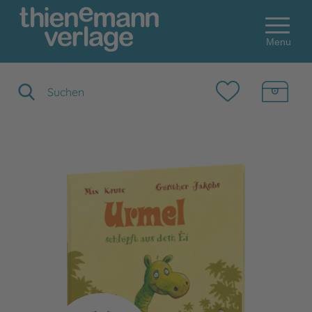
Menu
Suchbegriff eingeben