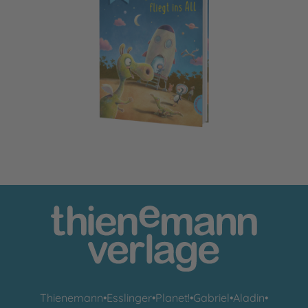
Kleine Lesehelden: Urmel fliegt ins All
Thienemann
•
Esslinger
•
Planet!
•
Gabriel
•
Aladin
•