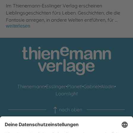
Im Thienemann-Esslinger Verlag erscheinen
Lieblingsgeschichten fürs Leben. Geschichten, die die
Fantasie anregen, in andere Welten entführen, für …
weiterlesen
Thienemann
•
Esslinger
•
Planet!
•
Gabriel
•
Aladin
•
Loomlight
nach oben