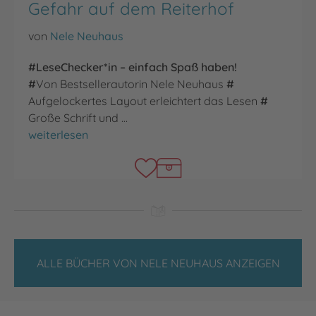
Gefahr auf dem Reiterhof
von
Nele Neuhaus
#LeseChecker*in – einfach Spaß haben!
#
Von Bestsellerautorin Nele Neuhaus
#
Aufgelockertes Layout erleichtert das Lesen
#
Große Schrift und …
Gefahr auf dem Reiterhof
weiterlesen
ALLE BÜCHER VON NELE NEUHAUS ANZEIGEN