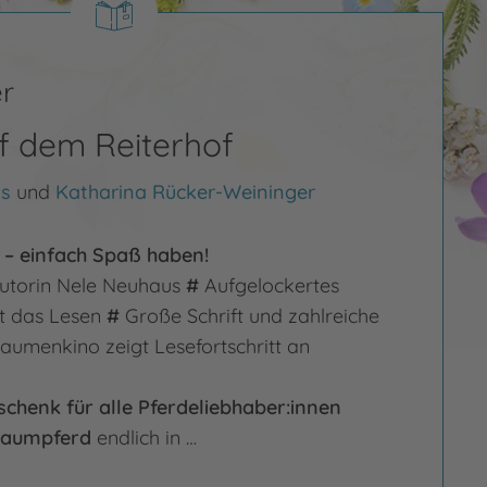
r
f dem Reiterhof
s
und
Katharina Rücker-Weininger
 – einfach Spaß haben!
autorin Nele Neuhaus
#
Aufgelockertes
rt das Lesen
#
Große Schrift und zahlreiche
umenkino zeigt Lesefortschritt an
chenk für alle Pferdeliebhaber:innen
raumpferd
endlich in …