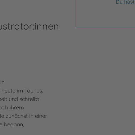
Du hast
ustrator:innen
in
 heute im Taunus.
dheit und schreibt
Nach ihrem
ie zunächst in einer
e begann,