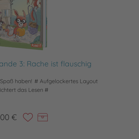
nde 3: Rache ist flauschig
Die S
 Spaß haben! # Aufgelockertes Layout
Mit den H
eichtert das Lesen #
,00 €