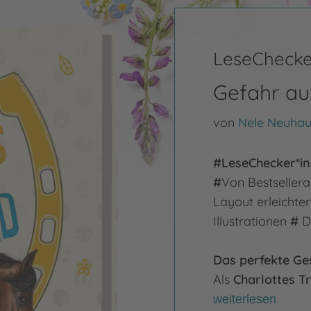
LeseChecke
Gefahr au
von
Nele Neuhau
#LeseChecker*in
#
Von Bestseller
Layout erleichte
Illustrationen
#
Da
Das perfekte Ges
Als
Charlottes T
weiterlesen