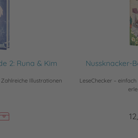
de 2: Runa & Kim
Nussknacker-Ba
Zahlreiche Illustrationen
LeseChecker – einfach
erl
12