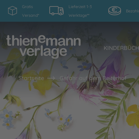
Gratis
Lieferzeit 1-3
Bezahl
Versand*
Werktage**
KINDERBÜC
Startseite
Gefahr auf dem Reiterhof