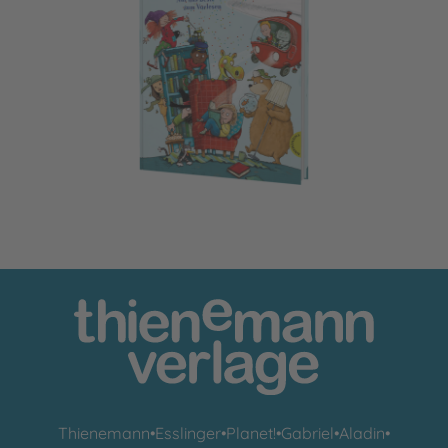
Das große Geschichtenfest
Thienemann
•
Esslinger
•
Planet!
•
Gabriel
•
Aladin
•