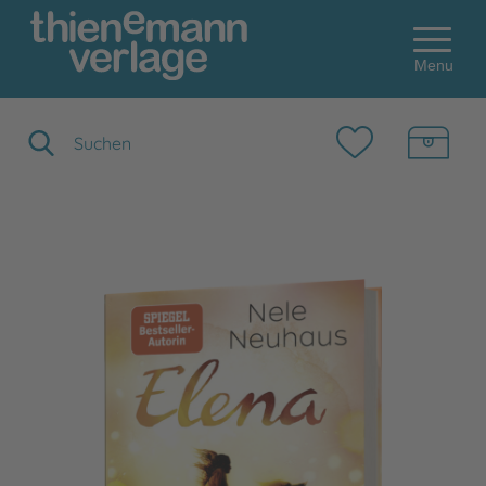
Menu
Suchbegriff eingeben