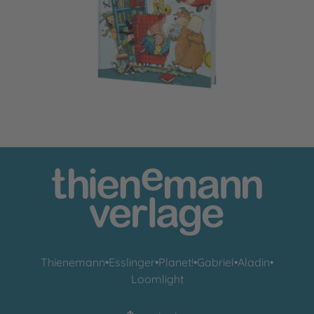
Das große Geschichtenfest
Thienemann
•
Esslinger
•
Planet!
•
Gabriel
•
Aladin
•
Loomlight