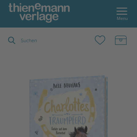
Menu
Suchbegriff eingeben