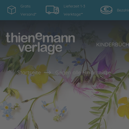
Gratis
Lieferzeit 1-3
Bezahl
Versand*
Werktage**
KINDERBÜC
Startseite
Gegen alle Hindernisse