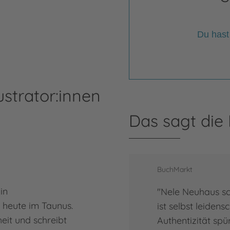
Du hast
ustrator:innen
Das sagt die
BuchMarkt
in
"Nele Neuhaus sc
 heute im Taunus.
ist selbst leidens
dheit und schreibt
Authentizität spü