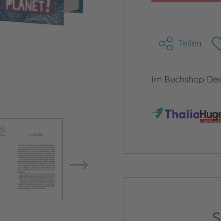
Teilen
Im Buchshop Dein
Bild vergrößern
Bild ve
S