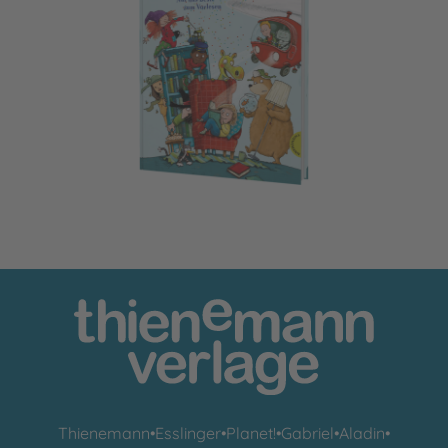
Das große Geschichtenfest
Thienemann
•
Esslinger
•
Planet!
•
Gabriel
•
Aladin
•