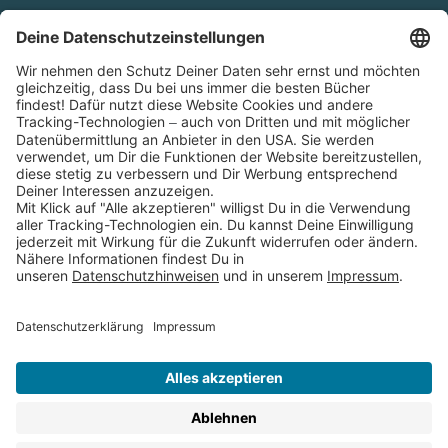
Cookies
Partnerprogramm (Affiliate)
Folge uns auf
* Versandkostenfrei ab 9,00 € Bestellwert innerhalb
Deutschlands
** Lieferzeit 1-3 Werktage innerhalb Deutschlands
Thienemann-Esslinger Verlag GmbH, Blumenstraße 36, D-70182
Stuttgart
BESTELLUNG WIDERRUFEN