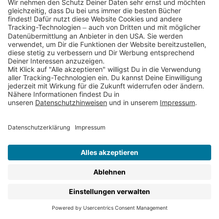
Gute-Nacht-Geschichte kehrt Ruhe ein, der Tag wird mit
diesem Ritual beendet und das Einschlafen fällt den
Kleinen (und auch den Größeren) viel leichter. Für diese
wunderbaren Kuschelmomente gibt es bei uns
traumhafte Bücher mit Gute-Nacht-Geschichten, Gute-
Nacht-Märchen und Gute-Nacht-Gebeten.
Schau Dich hier einfach mal um: Du findest
Klassiker wie das Sandmännchen,
den beliebten bunten
Elefanten Elmar
,
unseren frechen kleinen
Rabe Socke
und
nicht zu vergessen unseren liebenswerten
Kleinen
Siebenschläfer
.
Jedes Alter verlangt andere Geschichten. Bereits für die
Allerkleinsten haben wir schön geschriebene und
liebevoll illustrierte Gute-Nacht-Bücher.