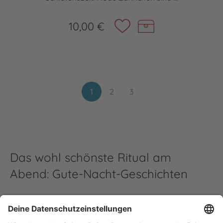
10,00 €
1
2
3
Das wohl schönste Ritual am
Abend: Gute-Nacht-Geschichten
Du abends, gemeinsam mit Deinem Kind auf dem Sofa
oder bereits im Bett, ein Buch in der Hand. Mit einer