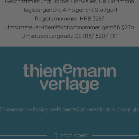
Geschäftsführung: Bärbel Dorweiler, Ulli Hartmann
Registergericht: Amtsgericht Stuttgart
Registernummer: HRB 3287
Umsatzsteuer-Identifikationsnummer gemäß §27a
Umsatzsteuergesetz:DE 813/ 520/ 981
Thienemann
•
Esslinger
•
Planet!
•
Gabriel
•
Aladin
•
Loomligh
nach oben