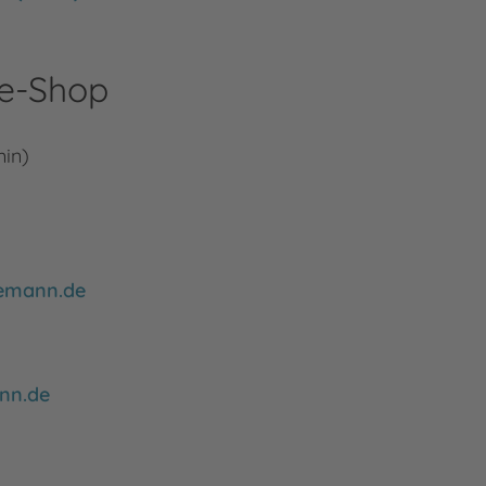
ne-Shop
min)
emann.de
nn.de