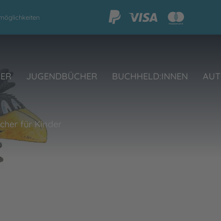
möglichkeiten
HER
JUGENDBÜCHER
BUCHHELD:INNEN
AUT
her für Kinder