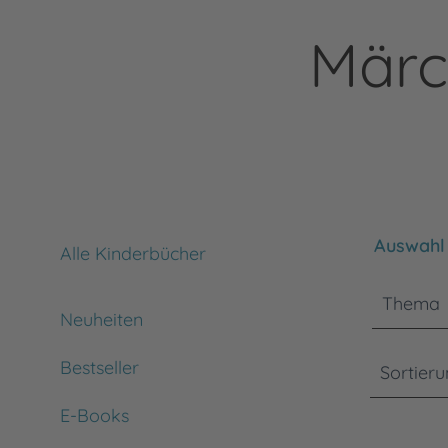
Märc
Bitte bea
Auswahl 
Alle Kinderbücher
Thema
Neuheiten
Bestseller
Sortier
E-Books