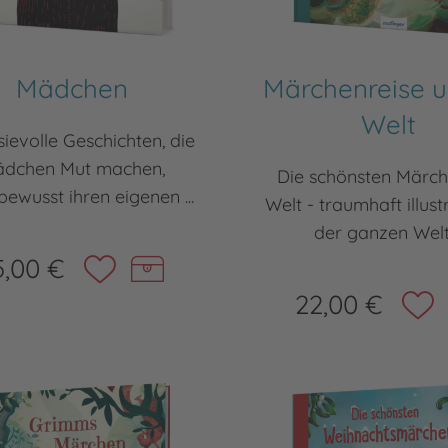
Mädchen
Märchenreise 
Welt
ievolle Geschichten, die
dchen Mut machen,
Die schönsten Märch
bewusst ihren eigenen ...
Welt - traumhaft illustr
der ganzen Welt 
5,00 €
22,00 €