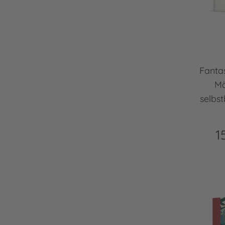
Fantas
Mä
selbst
1