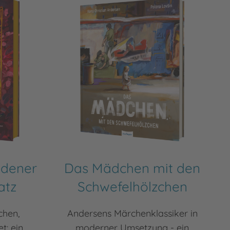
ldener
Das Mädchen mit den
atz
Schwefelhölzchen
chen,
Andersens Märchenklassiker in
t: ein
moderner Umsetzung - ein