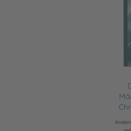
Mä
Chr
Anders
ze