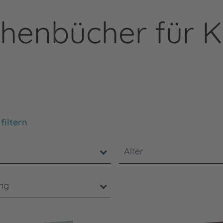
henbücher für K
chten Sie, dass die Benutzung der nachstehenden Filter
filtern
Alter
ung