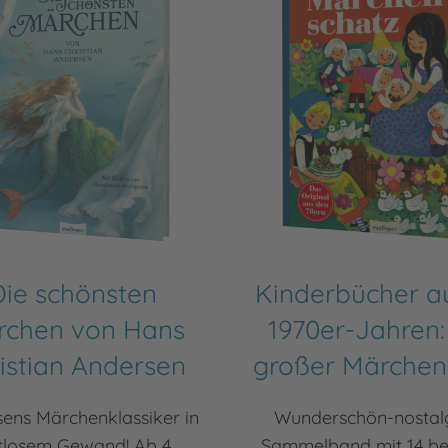
Die schönsten
Kinderbücher a
rchen von Hans
1970er-Jahren:
istian Andersen
großer Märchen
ens Märchenklassiker in
Wunderschön-nostal
itlosem Gewand! Ab 4
Sammelband mit 14 b