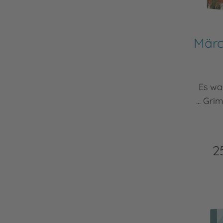
Märc
Es wa
... Gr
2