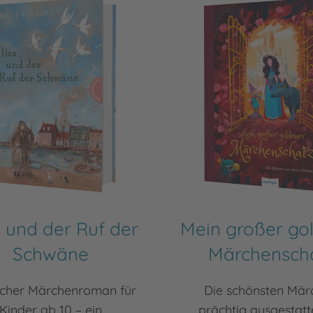
a und der Ruf der
Mein großer go
Schwäne
Märchensch
scher Märchenroman für
Die schönsten Mär
Kinder ab 10 – ein
prächtig ausgestatte