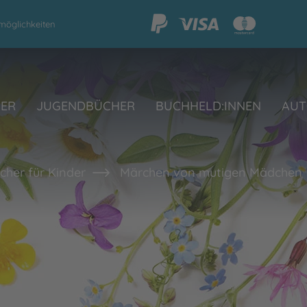
möglichkeiten
HER
JUGENDBÜCHER
BUCHHELD:INNEN
AUT
her für Kinder
Märchen von mutigen Mädchen