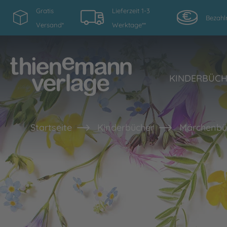
Gratis
Lieferzeit 1-3
Bezahl
Versand*
Werktage**
KINDERBÜC
Startseite
Kinderbücher
Märchenbüc