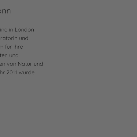
ann
ine in London
tratorin und
em für ihre
ten und
en von Natur und
ahr 2011 wurde