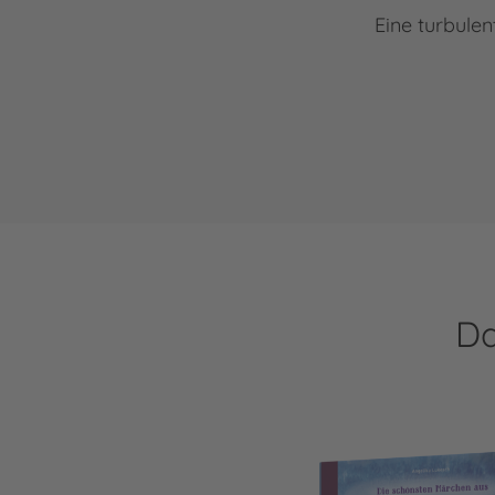
Eine turbule
Da