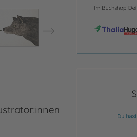
Im Buchshop Dein
Bild ve
Bild vergrößern
S
ustrator:innen
Du hast