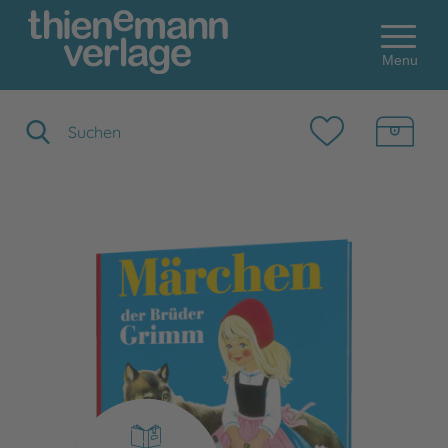
Menu
Suchbegriff eingeben