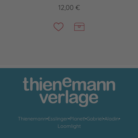
12,00 €
Thienemann
•
Esslinger
•
Planet!
•
Gabriel
•
Aladin
•
Loomlight