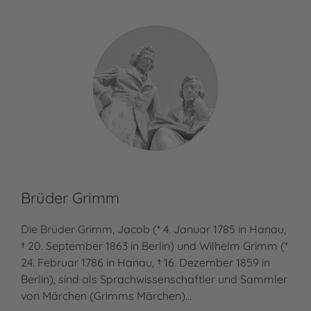
Brüder Grimm
Fe
Die Brüder Grimm, Jacob (* 4. Januar 1785 in Hanau,
Fel
† 20. September 1863 in Berlin) und Wilhelm Grimm (*
Mär
24. Februar 1786 in Hanau, † 16. Dezember 1859 in
Glü
Berlin), sind als Sprachwissenschaftler und Sammler
zud
von Märchen (Grimms Märchen)…
„Wu