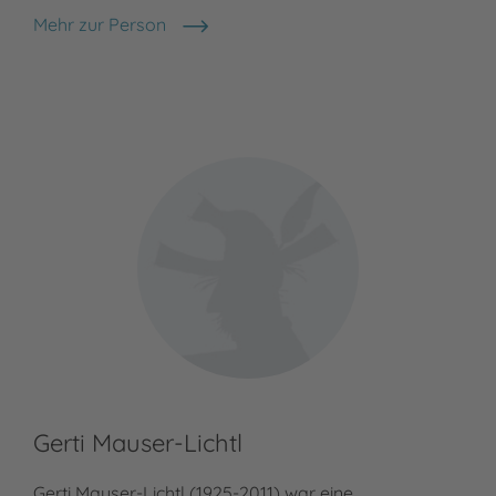
Mehr zur Person
Meh
Brüder Grimm
Fel
Gerti Mauser-Lichtl
Gerti Mauser-Lichtl (1925-2011) war eine