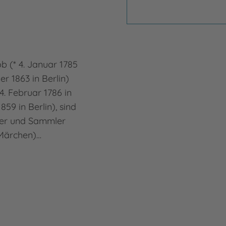
Bru
b (* 4. Januar 1785
Brun
r 1863 in Berlin)
Schr
. Februar 1786 in
Seit
59 in Berlin), sind
Hera
ler und Sammler
daru
Märchen)…
Bild
Mehr
Brun
Fel