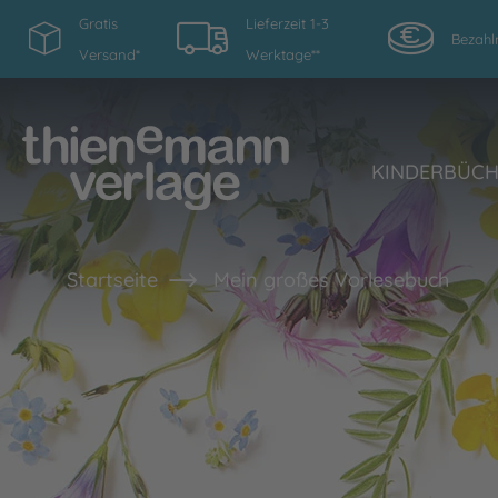
Gratis
Lieferzeit 1-3
Bezahl
Versand*
Werktage**
KINDERBÜC
Startseite
Mein großes Vorlesebuch