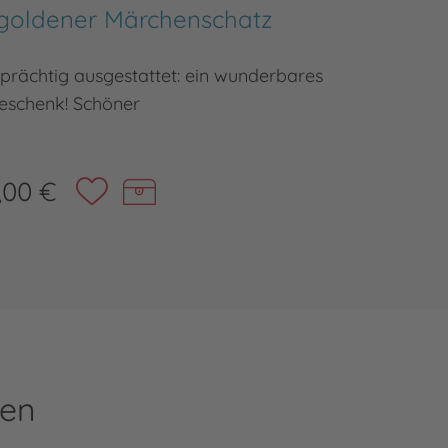
 goldener Märchenschatz
prächtig ausgestattet: ein wunderbares
Ein märc
eschenk! Schöner
,00 €
ren