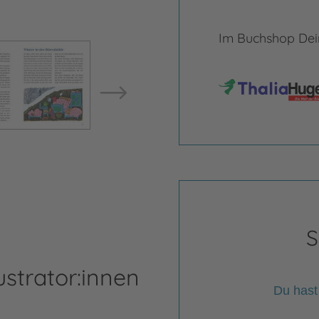
Im Buchshop Dein
Bild vergrößern
Bild ve
S
ustrator:innen
Du hast