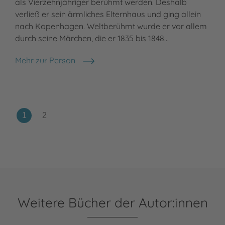
als Vierzehnjähriger berühmt werden. Deshalb
das
verließ er sein ärmliches Elternhaus und ging allein
Kin
nach Kopenhagen. Weltberühmt wurde er vor allem
ers
durch seine Märchen, die er 1835 bis 1848…
Nor
Mehr zur Person
Meh
Hans Christian Andersen
San
Weitere Bücher der Autor:innen