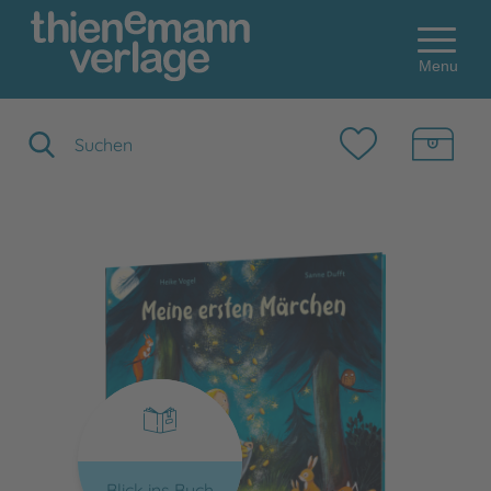
Menu
Suchbegriff eingeben
Blick ins Buch