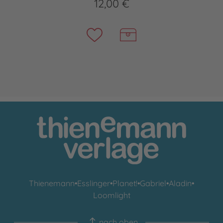
12,00 €
Thienemann
•
Esslinger
•
Planet!
•
Gabriel
•
Aladin
•
Loomlight
nach oben