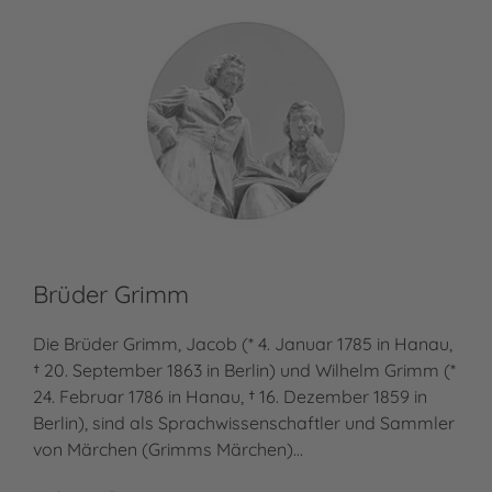
Brüder Grimm
He
Die Brüder Grimm, Jacob (* 4. Januar 1785 in Hanau,
Hei
† 20. September 1863 in Berlin) und Wilhelm Grimm (*
Fac
24. Februar 1786 in Hanau, † 16. Dezember 1859 in
sei
Berlin), sind als Sprachwissenschaftler und Sammler
zah
von Märchen (Grimms Märchen)…
aus