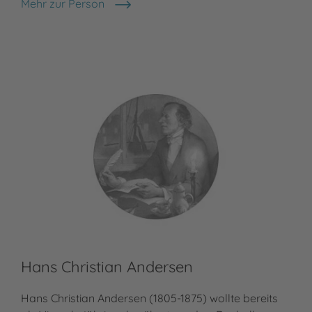
Mehr zur Person
Meh
Brüder Grimm
Hei
Hans Christian Andersen
Sa
Hans Christian Andersen (1805-1875) wollte bereits
San