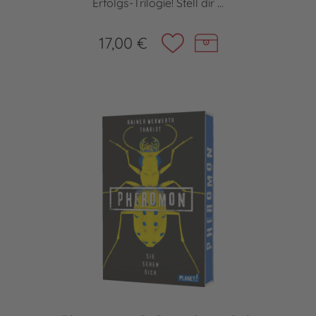
Erfolgs-Trilogie! Stell dir ...
17,00 €