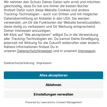
Partnerprogramm (Affiliate)
Folge uns auf
* Versandkostenfrei ab 9,00 € Bestellwert innerhalb
Deutschlands
** Lieferzeit 1-3 Werktage innerhalb Deutschlands
Thienemann-Esslinger Verlag GmbH, Blumenstraße 36, D-70182
Stuttgart
BESTELLUNG WIDERRUFEN