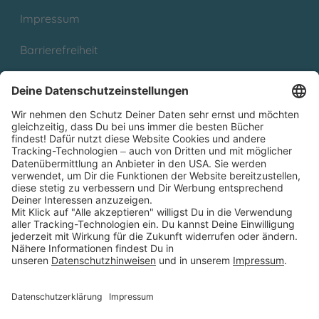
Impressum
Barrierefreiheit
Cookies
Partnerprogramm (Affiliate)
Folge uns auf
* Versandkostenfrei ab 9,00 € Bestellwert innerhalb
Deutschlands
** Lieferzeit 1-3 Werktage innerhalb Deutschlands
Thienemann-Esslinger Verlag GmbH, Blumenstraße 36, D-70182
Stuttgart