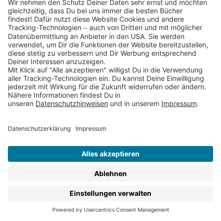
Mit Kinder-Sachbüchern die Welt
von zu Hause aus entdecken und zu
Hause lernen – Was ist das beste
Sachbuch für Dein Kind?
Du bist auf der Suche nach einem Kindersachbuch zu
einem bestimmten Thema oder für ein bestimmtes
Alter? Filtere unsere Sachbücher einfach nach
verschiedenen Themen und Altersgruppen.
Du suchst
Sachbücher für ältere Kinder und
Jugendliche ab 12 Jahren? Schau dich um bei den
Sachbüchern für Jugendliche
.
Du möchtest regelmäßig Infos zu unseren Sachbüchern
für Kinder und
Kinderbuch-