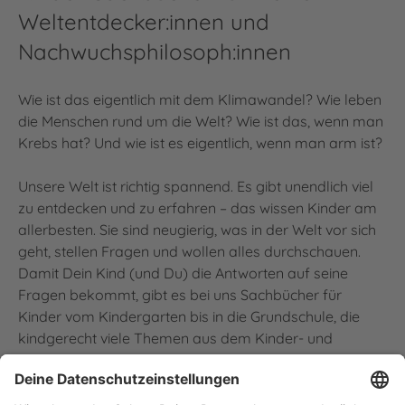
Weltentdecker:innen und
Nachwuchsphilosoph:innen
Wie ist das eigentlich mit dem Klimawandel? Wie leben
die Menschen rund um die Welt? Wie ist das, wenn man
Krebs hat? Und wie ist es eigentlich, wenn man arm ist?
Unsere Welt ist richtig spannend. Es gibt unendlich viel
zu entdecken und zu erfahren – das wissen Kinder am
allerbesten. Sie sind neugierig, was in der Welt vor sich
geht, stellen Fragen und wollen alles durchschauen.
Damit Dein Kind (und Du) die Antworten auf seine
Fragen bekommt, gibt es bei uns Sachbücher für
Kinder vom Kindergarten bis in die Grundschule, die
kindgerecht viele Themen aus dem Kinder- und
Familienalltag, zu anderen Ländern und Kulturen oder
komplexen Themen wie Armut, Krieg und Flucht
verständlich machen.