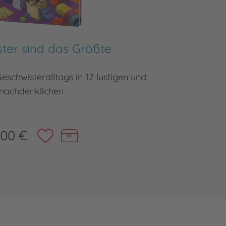
ter sind das Größte
schwisteralltags in 12 lustigen und
Ein Kinde
nachdenklichen
,00 €