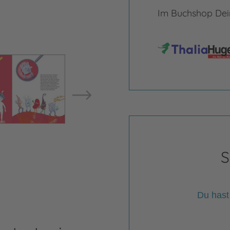
Im Buchshop Dein
Bild vergrößern
Bild ve
S
Du hast