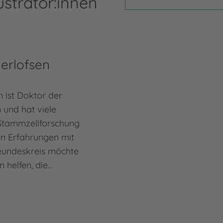
ustrator:innen
erlofsen
 ist Doktor der
 und hat viele
 Stammzellforschung
en Erfahrungen mit
reundeskreis möchte
n helfen, die…
n