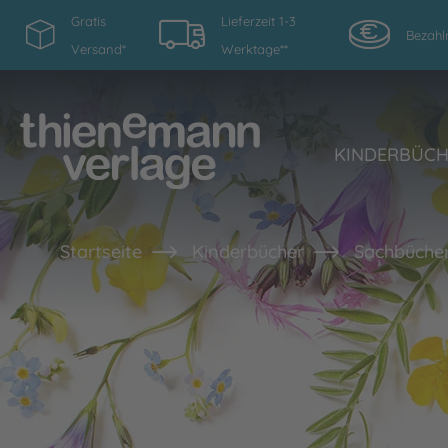
Gratis
Lieferzeit 1-3
Bezahl
Versand*
Werktage**
KINDERBÜC
Startseite
Kinderbücher
Sachbücher