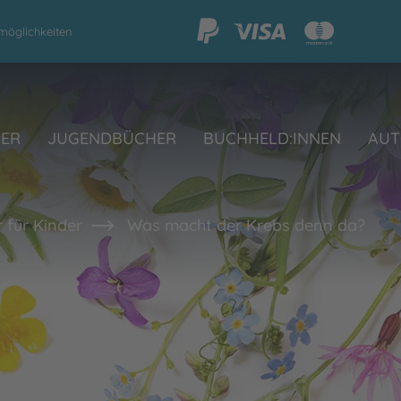
möglichkeiten
HER
JUGENDBÜCHER
BUCHHELD:INNEN
AUT
 für Kinder
Was macht der Krebs denn da?