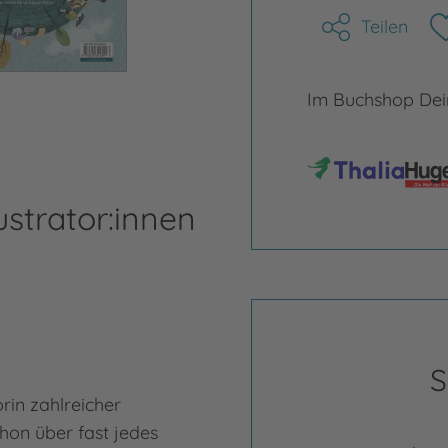
Teilen
Im Buchshop Dein
ustrator:innen
y
Jo
S
orin zahlreicher
Jona
chon über fast jedes
Phil