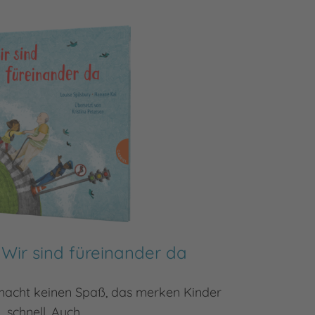
 Wir sind füreinander da
Welt
 macht keinen Spaß, das merken Kinder
Der T
schnell. Auch