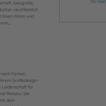
Du hast
chaft, Geografie,
Stel
ücher veröffentlich.
stud
it ihrem Mann und
Entw
evon,…
mitg
Komm
Mehr
Jona
 nach Farben,
t ihrem Grafikdesign-
e Leidenschaft für
und Miniatur Set
 mit dem