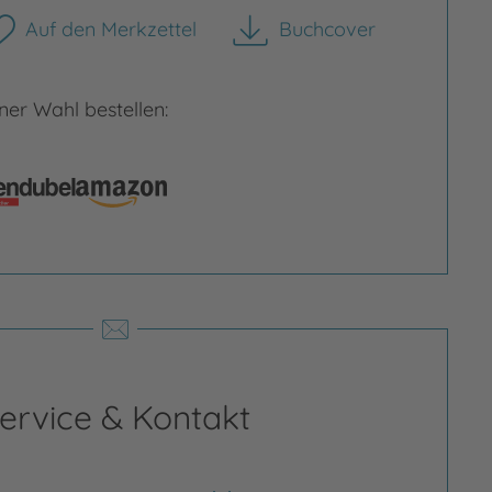
Auf den Merkzettel
Buchcover
herunterladen
er Wahl bestellen:
nas Bedford-Strohm
ervice & Kontakt
s Bedford-Strohm hat Theologie,
osophie und Politik in Heidelberg,