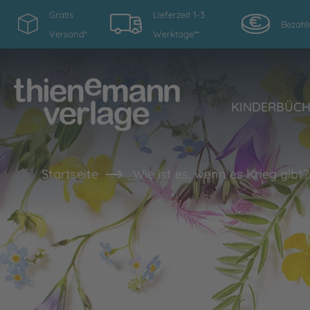
Gratis
Lieferzeit 1-3
Bezahl
Versand*
Werktage**
KINDERBÜC
Startseite
Wie ist es, wenn es Krieg gibt?