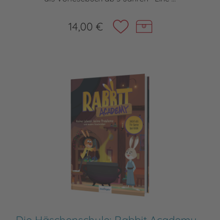
14,00 €
Die Häschenschule: Rabbit Academy -