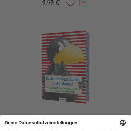
9,99 €
Der kleine Rabe Socke: Noch eine
Geschichte, bitte-danke!