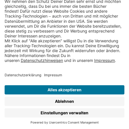
Das dickste Vorlesebuch vom kleinen Raben Socke
– Lieblingsgeschichten für ...
20,00 €