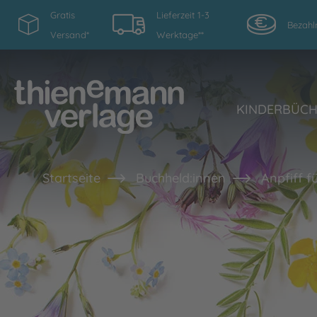
Gratis
Lieferzeit 1-3
Bezahl
Versand*
Werktage**
KINDERBÜC
Startseite
Buchheld:innen
Anpfiff f