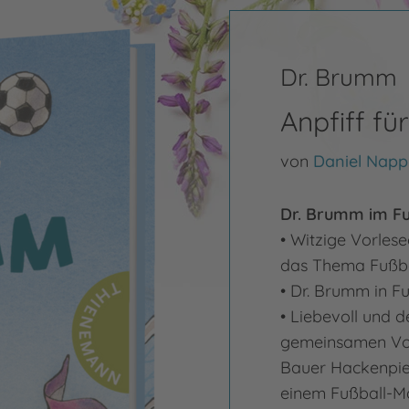
Dr. Brumm
Anpfiff fü
von
Daniel Napp
Dr. Brumm im Fu
• Witzige Vorles
das Thema Fußba
• Dr. Brumm in F
• Liebevoll und de
gemeinsamen Vo
Bauer Hackenpie
einem Fußball-Ma