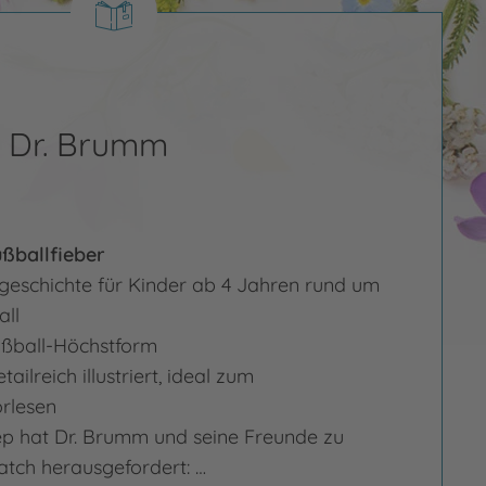
r Dr. Brumm
ßballfieber
egeschichte für Kinder ab 4 Jahren rund um
ll
ußball-Höchstform
tailreich illustriert, ideal zum
rlesen
p hat Dr. Brumm und seine Freunde zu
tch herausgefordert: …