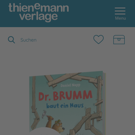
Menu
Suchbegriff eingeben