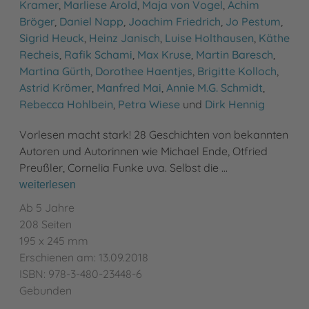
Kramer
,
Marliese Arold
,
Maja von Vogel
,
Achim
Bröger
,
Daniel Napp
,
Joachim Friedrich
,
Jo Pestum
,
Sigrid Heuck
,
Heinz Janisch
,
Luise Holthausen
,
Käthe
Recheis
,
Rafik Schami
,
Max Kruse
,
Martin Baresch
,
Martina Gürth
,
Dorothee Haentjes
,
Brigitte Kolloch
,
Astrid Krömer
,
Manfred Mai
,
Annie M.G. Schmidt
,
Rebecca Hohlbein
,
Petra Wiese
und
Dirk Hennig
Vorlesen macht stark! 28 Geschichten von bekannten
Autoren und Autorinnen wie Michael Ende, Otfried
Preußler, Cornelia Funke uva. Selbst die …
weiterlesen
Ab 5 Jahre
208 Seiten
195 x 245 mm
Erschienen am: 13.09.2018
ISBN: 978-3-480-23448-6
Gebunden