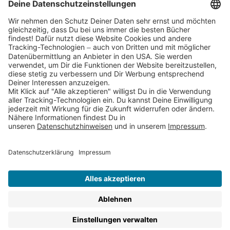
Partnerprogramm (Affiliate)
Folge uns auf
* Versandkostenfrei ab 9,00 € Bestellwert innerhalb
Deutschlands
** Lieferzeit 1-3 Werktage innerhalb Deutschlands
Thienemann-Esslinger Verlag GmbH, Blumenstraße 36, D-70182
Stuttgart
BESTELLUNG WIDERRUFEN