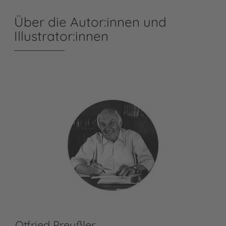
Über die Autor:innen und
Illustrator:innen
Otfried Preußler
Co