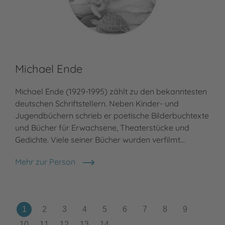
Michael Ende
Ho
Michael Ende (1929-1995) zählt zu den bekanntesten
Hor
deutschen Schriftstellern. Neben Kinder- und
Jug
Jugendbüchern schrieb er poetische Bilderbuchtexte
Übe
und Bücher für Erwachsene, Theaterstücke und
Ges
Gedichte. Viele seiner Bücher wurden verfilmt…
geh
un
Mehr zur Person
Michael Ende
Meh
Hor