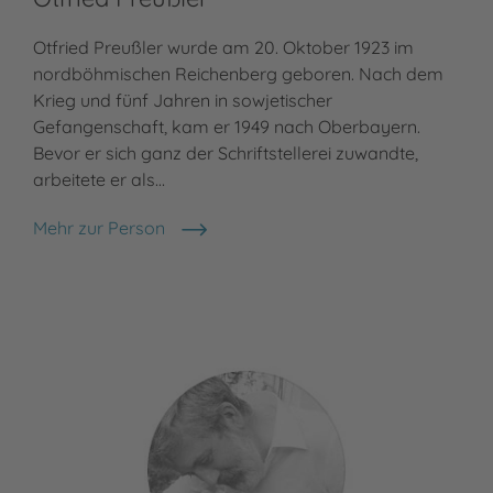
Otfried Preußler wurde am 20. Oktober 1923 im
Cor
nordböhmischen Reichenberg geboren. Nach dem
Dor
Krieg und fünf Jahren in sowjetischer
Kin
Gefangenschaft, kam er 1949 nach Oberbayern.
pha
Bevor er sich ganz der Schriftstellerei zuwandte,
und
arbeitete er als…
Büc
Mehr zur Person
Meh
Otfried Preußler
Cor