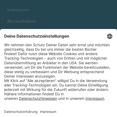
Impressum
Barrierefreiheit
Cookies
Partnerprogramm (Affiliate)
Folge uns auf
* Versandkostenfrei ab 9,00 € Bestellwert innerhalb
Deutschlands
** Lieferzeit 1-3 Werktage innerhalb Deutschlands
Thienemann-Esslinger Verlag GmbH, Blumenstraße 36, D-70182