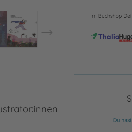
Bild vergrößern
Bild ve
Im Buchshop Dein
S
ustrator:innen
Du hast