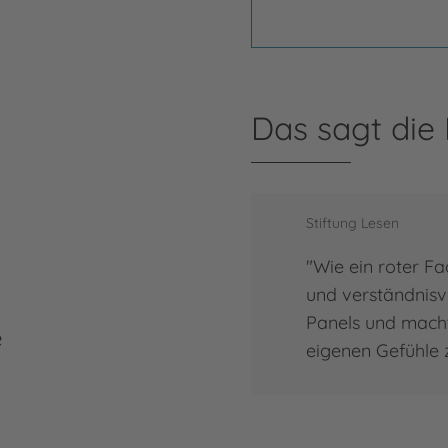
Ma
Maja
Das sagt die
wuch
Deut
Gött
arbe
Stiftung Lesen
Kind
"Wie ein roter Fa
Auto
und verständnisv
Panels und macht 
e
Mehr
Maja
eigenen Gefühle zu