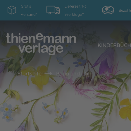
Gratis
Lieferzeit 1-3
Bezahl
Versand*
Werktage**
KINDERBÜC
Startseite
Papa und ich