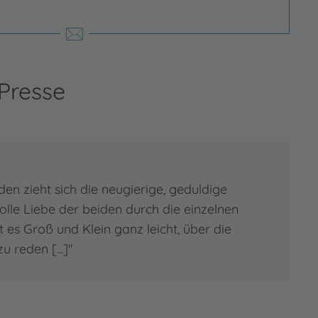
ja von Vogel
 von Vogel wurde 1973 geboren und
 Presse
s im Emsland auf. Sie studierte
sch und Französisch in Münster und
ingen, lebte ein Jahr in Paris und
itete als Lektorin in einem
erbuchverlag, bevor sie sich 2002 als
den zieht sich die neugierige, geduldige
rin und…
olle Liebe der beiden durch die einzelnen
es Groß und Klein ganz leicht, über die
 zur Person
 von Vogel
 reden [...]"