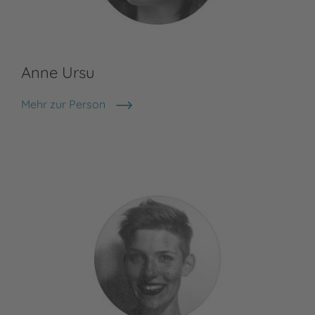
Anne Ursu
Ma
Mehr zur Person
Maj
Anne Ursu
Ems
in 
arb
bev
Meh
Maj