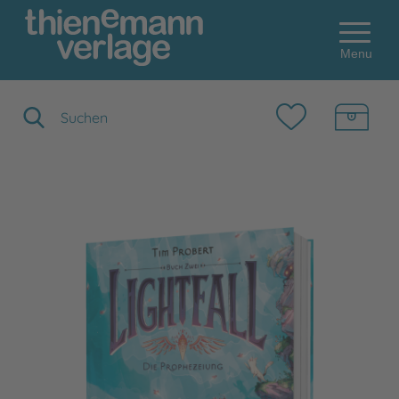
Menu
Suchbegriff eingeben