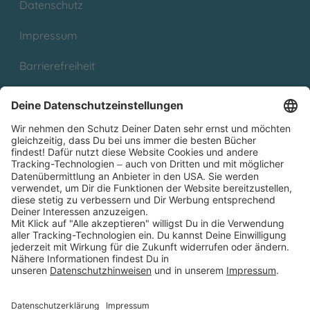
Datenschutz
Impressum
Barrierefreiheit
Cookies
Partnerprogramm (Affiliate)
Folge uns auf
* Versandkostenfrei ab 9,00 € Bestellwert innerhalb
Deutschlands
** Lieferzeit 1-3 Werktage innerhalb Deutschlands
Thienemann-Esslinger Verlag GmbH, Blumenstraße 36, D-70182