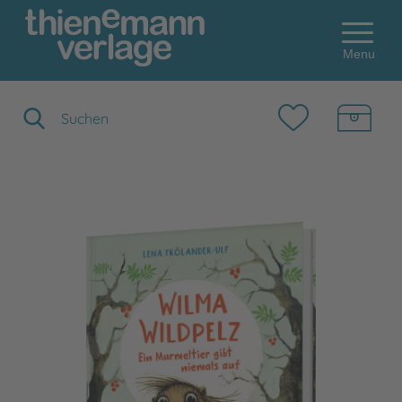
Menu
Suchbegriff eingeben