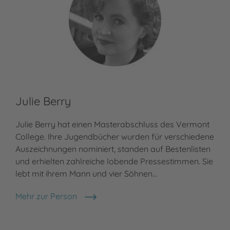
Julie Berry
In
Julie Berry hat einen Masterabschluss des Vermont
Ing
College. Ihre Jugendbücher wurden für verschiedene
und
Auszeichnungen nominiert, standen auf Bestenlisten
und
und erhielten zahlreiche lobende Pressestimmen. Sie
Jug
lebt mit ihrem Mann und vier Söhnen…
und
Mehr zur Person
Meh
Julie Berry
In