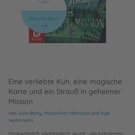
Blick ins Buch
Eine verliebte Kuh, eine magische
Karte und ein Strauß in geheimer
Mission
von
Julie Berry
,
Maximilian Meinzold
und
Inge
Wehrmann
Ungewöhnlich, phantastisch, skurril – ein turbulentes