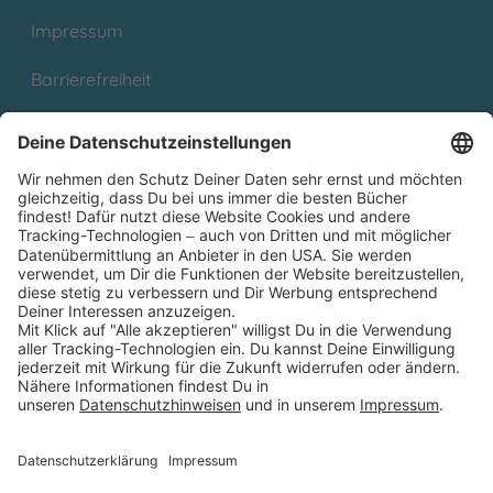
Impressum
Barrierefreiheit
Cookies
Partnerprogramm (Affiliate)
Folge uns auf
* Versandkostenfrei ab 9,00 € Bestellwert innerhalb
Deutschlands
** Lieferzeit 1-3 Werktage innerhalb Deutschlands
Thienemann-Esslinger Verlag GmbH, Blumenstraße 36, D-70182
Stuttgart