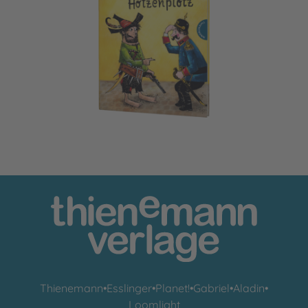
Der Räuber Hotzenplotz 2: Neues vom Räuber Hotzenplot
Thienemann
•
Esslinger
•
Planet!
•
Gabriel
•
Aladin
•
Loomlight