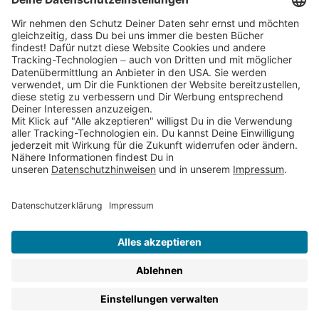
Partnerprogramm (Affiliate)
Folge uns auf
* Versandkostenfrei ab 9,00 € Bestellwert innerhalb
Deutschlands
** Lieferzeit 1-3 Werktage innerhalb Deutschlands
Thienemann-Esslinger Verlag GmbH, Blumenstraße 36, D-70182
Stuttgart
BESTELLUNG WIDERRUFEN