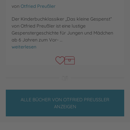
von
Otfried Preußler
Der Kinderbuchklassiker „Das kleine Gespenst“
von Otfried Preußler ist eine lustige
Gespenstergeschichte für Jungen und Mädchen
ab 6 Jahren zum Vor- …
Das kleine Gespenst
weiterlesen
ALLE BÜCHER VON OTFRIED PREUSSLER A
NZEIGEN