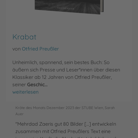
Krabat
von
Otfried Preußler
Unheimlich, spannend, sein bestes Buch: So
äußern sich Presse und Leser*innen über diesen
Klassiker ab 12 Jahren von Otfried Preußler,
seiner
Geschic…
Krabat
weiterlesen
Kröte des Monats Dezember 2023 der STUBE Wien, Sarah
Auer
"Mehrdad Zaeris gut 80 Bilder [...] entwickeln
zusammen mit Otfried Preußlers Text eine