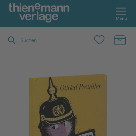
Menu
Suchbegriff eingeben