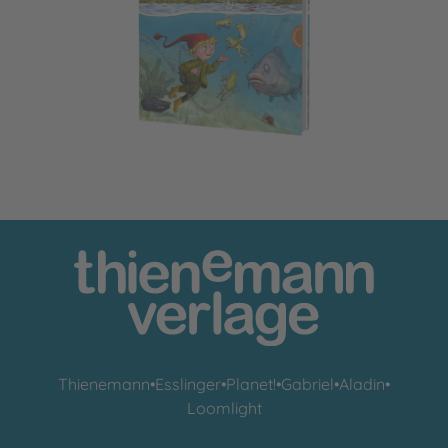
Der kleine Wassermann: Aufregung im Mühlenweiher
Thienemann
•
Esslinger
•
Planet!
•
Gabriel
•
Aladin
•
Loomlight