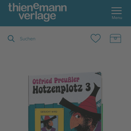
Menu
Suchbegriff eingeben