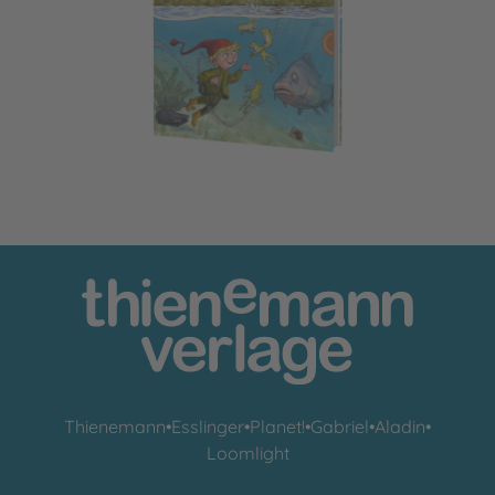
Der kleine Wassermann: Aufregung im Mühlenweiher
Thienemann
•
Esslinger
•
Planet!
•
Gabriel
•
Aladin
•
Loomlight